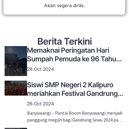
Akan segera dirilis.
Berita Terkini
Memaknai Peringatan Hari
Sumpah Pemuda ke 96 Tahun
2024 Bagi Peserta Didik SMP
28 Oct 2024
Negeri 2 Kalipuro
Siswi SMP Negeri 2 Kalipuro
meriahkan Festival Gandrung
Sewu 2024 – Payung Agung
26 Oct 2024
Banyuwangi – Pantai Boom Banyuwangi menjadi
panggung megah bagi Gandrung Sewu 2024 pada
26 Oktober, dengan tema “Payung Agung” yang