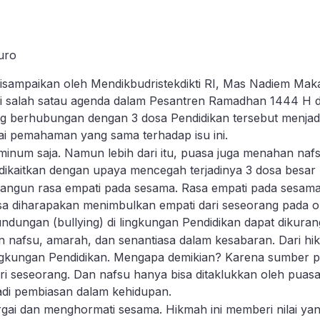
uro
isampaikan oleh Mendikbudristekdikti RI, Mas Nadiem Mak
di salah satau agenda dalam Pesantren Ramadhan 1444 H di
ng berhubungan dengan 3 dosa Pendidikan tersebut menjad
i pemahaman yang sama terhadap isu ini.
um saja. Namun lebih dari itu, puasa juga menahan nafs
a dikaitkan dengan upaya mencegah terjadinya 3 dosa besar 
ngun rasa empati pada sesama. Rasa empati pada sesam
puasa diharapakan menimbulkan empati dari seseorang pada
ndungan (bullying) di lingkungan Pendidikan dapat dikurang
nafsu, amarah, dan senantiasa dalam kesabaran. Dari hik
lingkungan Pendidikan. Mengapa demikian? Karena sumber po
ri seseorang. Dan nafsu hanya bisa ditaklukkan oleh puas
jadi pembiasan dalam kehidupan.
ai dan menghormati sesama. Hikmah ini memberi nilai yang 