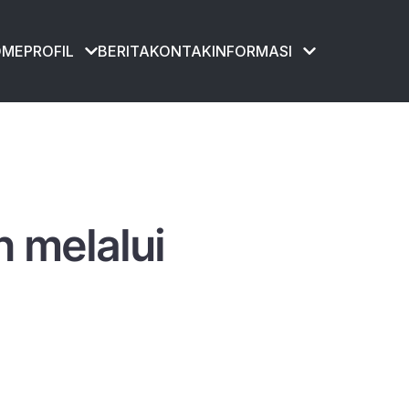
OME
PROFIL
BERITA
KONTAK
INFORMASI
n melalui